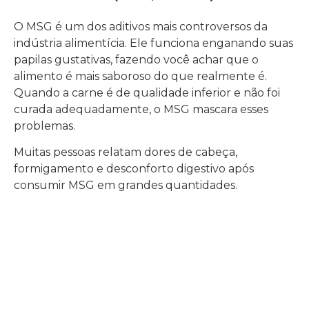
O MSG é um dos aditivos mais controversos da
indústria alimentícia. Ele funciona enganando suas
papilas gustativas, fazendo você achar que o
alimento é mais saboroso do que realmente é.
Quando a carne é de qualidade inferior e não foi
curada adequadamente, o MSG mascara esses
problemas.
Muitas pessoas relatam dores de cabeça,
formigamento e desconforto digestivo após
consumir MSG em grandes quantidades.
Espessante: Carragena (INS 407)
A carragena é um espessante extraído de algas
marinhas. Ela é usada para dar consistência ao
produto, simulando a textura que deveria vir da
cura natural. Sem ela, a linguiça industrial seria