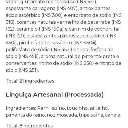
sabor: glutamato monossódico (INS 621),
espessante carragena (INS 407), antioxidantes
ácido ascórbico (INS 300) e eritorbato de sódio (INS
316), corantes naturais vermelho de beterraba (INS
162), caramelo I (INS 150a) e carmim de cochonilha
(INS 120), estabilizantes pirofosfato dissódico (INS
450i), pirofosfato tetrassódico (INS 450iii),
polifosfato de sódio (INS 452i) e tripolifosfato de
sódio (INS 451i), aroma natural de pimenta-preta e
conservantes: nitrito de sódio (INS 250) e nitrato de
sódio (INS 251).
Total: 21 ingredientes
Linguiça Artesanal (Processada)
Ingredientes: Pernil suíno, toucinho, sal, alho,
pimenta do reino, noz moscada, tripa suína, canela.
Total: 8 ingredientes