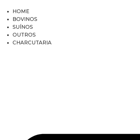
Ir
para
HOME
o
BOVINOS
conteúdo
SUÍNOS
OUTROS
CHARCUTARIA